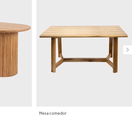
o
Mesa comedor