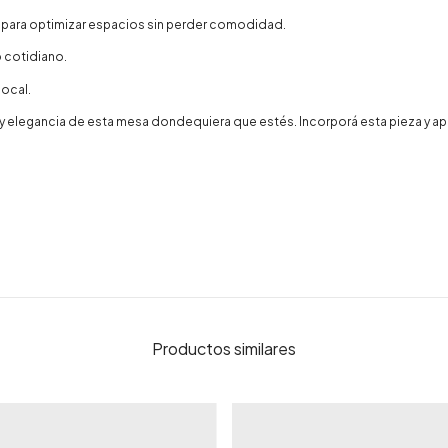
 para optimizar espacios sin perder comodidad.
o cotidiano.
local.
y elegancia de esta mesa dondequiera que estés. Incorporá esta pieza y apor
Productos similares