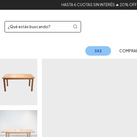
HASTA 6 CUOTAS SIN INTERÉS 🔥 20% OFF por transfere
3X2
COMPRA