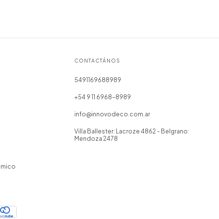
CONTACTÁNOS
5491169688989
+54 9 11 6968-8989
info@innovodeco.com.ar
Villa Ballester: Lacroze 4862 - Belgrano:
Mendoza 2478
omico