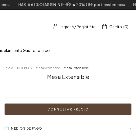
TA 6 CUOTAS SIN INTERÉS 🔥 20% OFF por transferencia
HASTA 6 CUOTAS
Ingresá
/
Registráte
Carrito
(
0
)
moblamiento Gastronomico
Inicio
.
MUEBLES
.
Mesas comedor
.
Mesa Extensible
Mesa Extensible
MEDIOS DE PAGO