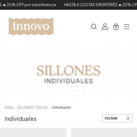
por transferencia
HASTA 6 CUOTAS SIN INTERÉS 🔥 20% OFF por transfe
0
Inicio
.
SILLONES Y SILLAS
.
Individuales
Individuales
FILTRAR