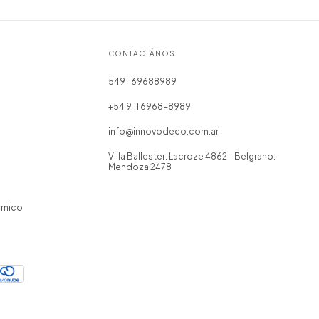
CONTACTÁNOS
5491169688989
+54 9 11 6968-8989
info@innovodeco.com.ar
Villa Ballester: Lacroze 4862 - Belgrano:
Mendoza 2478
omico