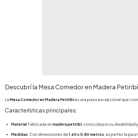
Descubrí la Mesa Comedor en Madera Petiribí
La
Mesa Comedor en Madera Petiribí
es una pieza excepcional que combi
Características principales:
Material
: Fabricada en
madera petiribí
, conocida por su durabilidad 
Medidas
: Con dimensiones de
1,60 x 0,80 metros
, es perfecta para