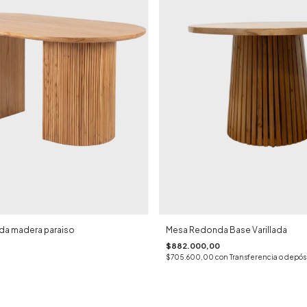
ada madera paraiso
Mesa Redonda Base Varillada
$882.000,00
$705.600,00
con
Transferencia o depós