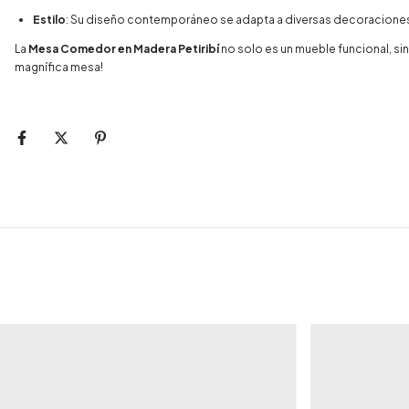
Estilo
: Su diseño contemporáneo se adapta a diversas decoraciones, 
La
Mesa Comedor en Madera Petiribí
no solo es un mueble funcional, si
magnífica mesa!