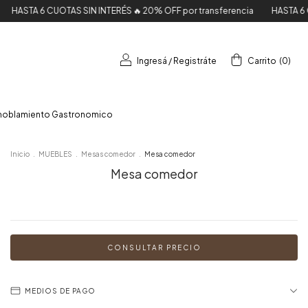
 6 CUOTAS SIN INTERÉS 🔥 20% OFF por transferencia
HASTA 6 CUOTAS S
Ingresá
/
Registráte
Carrito
(
0
)
moblamiento Gastronomico
Inicio
.
MUEBLES
.
Mesas comedor
.
Mesa comedor
Mesa comedor
MEDIOS DE PAGO