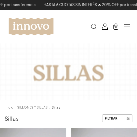
sferencia
HASTA 6 CUOTAS SIN INTERÉS 🔥 20% OFF por transferencia
0
Inicio
.
SILLONES Y SILLAS
.
Sillas
Sillas
FILTRAR