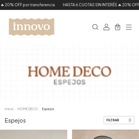
 por transferencia
HASTA 6 CUOTAS SIN INTERÉS 🔥 20% OFF por transf
0
Inicio
.
HOME DECO
.
Espejos
Espejos
FILTRAR