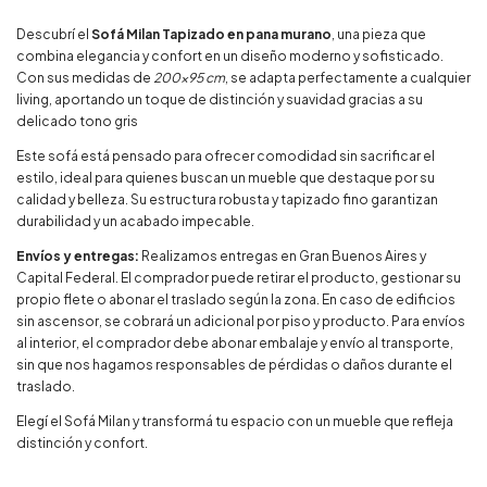
Descubrí el
Sofá Milan Tapizado en pana murano
, una pieza que
combina elegancia y confort en un diseño moderno y sofisticado.
Con sus medidas de
200x95 cm
, se adapta perfectamente a cualquier
living, aportando un toque de distinción y suavidad gracias a su
delicado tono gris
Este sofá está pensado para ofrecer comodidad sin sacrificar el
estilo, ideal para quienes buscan un mueble que destaque por su
calidad y belleza. Su estructura robusta y tapizado fino garantizan
durabilidad y un acabado impecable.
Envíos y entregas:
Realizamos entregas en Gran Buenos Aires y
Capital Federal. El comprador puede retirar el producto, gestionar su
propio flete o abonar el traslado según la zona. En caso de edificios
sin ascensor, se cobrará un adicional por piso y producto. Para envíos
al interior, el comprador debe abonar embalaje y envío al transporte,
sin que nos hagamos responsables de pérdidas o daños durante el
traslado.
Elegí el Sofá Milan y transformá tu espacio con un mueble que refleja
distinción y confort.