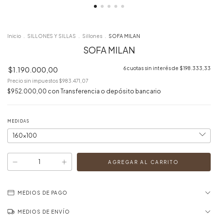
Inicio
.
SILLONES Y SILLAS
.
Sillones
.
SOFA MILAN
SOFA MILAN
$1.190.000,00
6
cuotas sin interés de
$198.333,33
Precio sin impuestos
$983.471,07
$952.000,00
con
Transferencia o depósito bancario
MEDIDAS
MEDIOS DE PAGO
MEDIOS DE ENVÍO