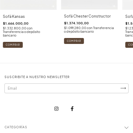
Sofá Chester Constructor
Sof
Sofá Kansas
$1.374.100,00
$1.
$1.666.000,00
$1.099.280,00
con
Transferencia
$1.2
$1.332.800,00
con
o depósito bancario
Trans
Transferencia o depósito
banc
bancario
COMPRAR
CO
COMPRAR
SUSCRIBITE A NUESTRO NEWSLETTER
CATEGORÍAS