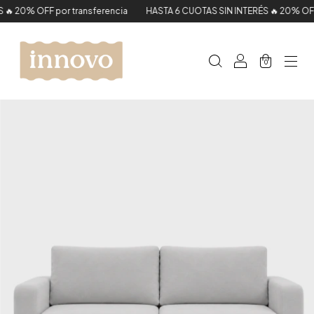
 20% OFF por transferencia
HASTA 6 CUOTAS SIN INTERÉS 🔥 20% OFF p
0