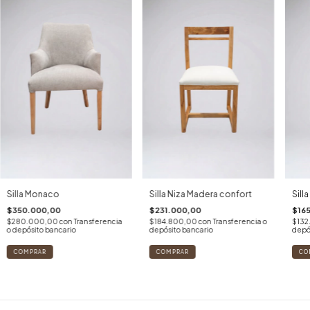
Silla Monaco
Silla Niza Madera confort
Sill
$350.000,00
$231.000,00
$16
$280.000,00
con
Transferencia
$184.800,00
con
Transferencia o
$132
o depósito bancario
depósito bancario
depó