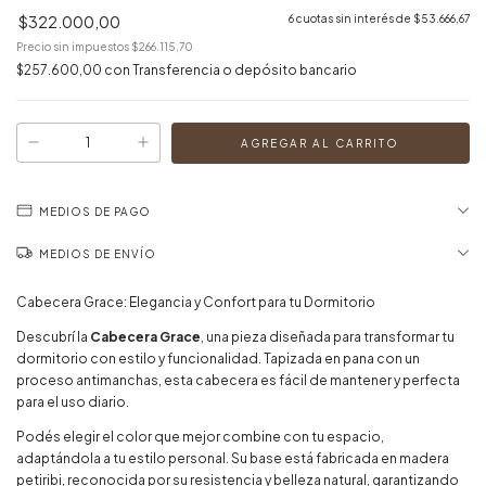
$322.000,00
6
cuotas sin interés de
$53.666,67
Precio sin impuestos
$266.115,70
$257.600,00
con
Transferencia o depósito bancario
MEDIOS DE PAGO
MEDIOS DE ENVÍO
Cabecera Grace: Elegancia y Confort para tu Dormitorio
Descubrí la
Cabecera Grace
, una pieza diseñada para transformar tu
dormitorio con estilo y funcionalidad. Tapizada en pana con un
proceso antimanchas, esta cabecera es fácil de mantener y perfecta
para el uso diario.
Podés elegir el color que mejor combine con tu espacio,
adaptándola a tu estilo personal. Su base está fabricada en madera
petiribi, reconocida por su resistencia y belleza natural, garantizando